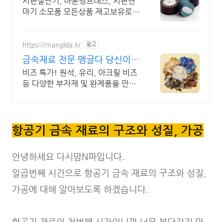
시편절단기, 마운팅프레스, 시편연
마기 소모품 모든상품 재고보유로
무료배송! 파트라인!
https://manglda.kr
광고
금속재료 전문 맹글다 당신이
찾는 비즈 다 있다!
비즈 특가! 원석, 유리, 아크릴 비즈
등 다양한 부자재 및 완제품을 만나
보세요! 30만개 이상의 다양한 상품
판매~
항공기 금속 재료의 구조와 성질, 가공
안녕하세요 다시맘N파입니다.
일곱번째 시간으로 항공기 금속 재료의 구조와 성질,
가공에 대해 알아보도록 하겠습니다.
항공기 재료의 첫번째 시간이니까 너무 부담갖지 마