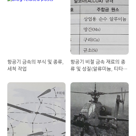
항공기 금속의 부식 및 종류,
항공기 비철 금속 재료의 종
세척 작업
류 및 성질(알류미늄, 티타
늄, 마그네슘, 니켈, 구리합
금)