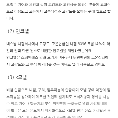
모넬은 기어와 체인과 같이 고강도와 고인성을 요하는 부품에 효과적
으로 이용되고 고온에서 고부식성과 고강도를 요하는 곳에 필요로 합
니다.
(2) 인코넬
내쇼날 니켈회사에서 고강도, 고온합금인 니켈 8096 크롬14%와 약
간의 철과 다른 원소로 배합한 인코넬을 개발하였는데요
인코넬은 스테인레스 강과 보기가 비슷하나 터빈엔진의 고온상태에
서 고강도와 고 부식 방지성을 갖는 이유로 널리 사용되고 있어요
(3) k모넬
비철 합금으로 니켈, 구리, 알루미늄의 합금이며 모넬 강에 약간의 알
루미늄을 첨가하여 제조한 것인데 열처리로 부식저항과 경화를 시킬
수 있고 기어나 항공기의 부식 취약부에 구조물로 널리 사용되네요
이 합금은 모든 온도에서 비자화성으로 K모넬 판은 산소 아세틸렌 용
접이나 가스 아크 용접으로 쉽게 가공될 수 있어요