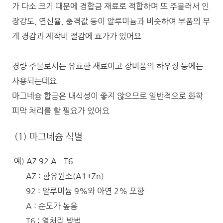
가 다소 크기 때문에 경합금 재료로 적합하며 또 주물러서 인
장강도, 연신율, 충격값 등이 알루미늄과 비슷하여 부품의 무
게 경감과 제작비 절감에 효가가 있어요
경량 주물로서는 유효한 재료이고 장비품의 하우징 등에는
사용되는데요
마그네슘 합금은 내식성이 좋지 않으므로 일반적으로 화학
피막 처리를 할 필요가 있어요
(1) 마그네슘 식별
예) AZ 92 A - T6
AZ : 함유원소(A1+Zn)
92 : 알루미늄 9%와 아연 2% 포함
A : 순도가 높음
T6 : 열처리 방법