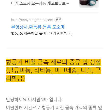
마기 소모품 모든상품 재고보유로
무료배송! 파트라인!
http://booyoungmetal.com
광고
부영상사,황동봉,동봉 도소매
황동,동제품취급 을지로3가 6번출구,
항공기 비철 금속 재료의 종류 및 성질
(알류미늄, 티타늄, 마그네슘, 니켈, 구
리합금)
안녕하세요 다시맘N파 입니다.
여덜번째 시간으로 항공기 비철 금속 재료의 종류 및