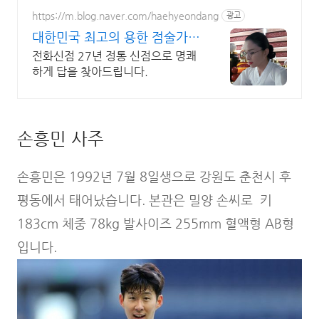
https://m.blog.naver.com/haehyeondang
광고
대한민국 최고의 용한 점술가
국가무형문화재 강연희원장
전화신점 27년 정통 신점으로 명쾌
하게 답을 찾아드립니다.
손흥민 사주
손흥민은 1992년 7월 8일생으로 강원도 춘천시 후
평동에서 태어났습니다. 본관은 밀양 손씨로 키
183cm 체중 78kg 발사이즈 255mm 혈액형 AB형
입니다.