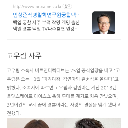
http://www.artname.co.kr
광고
임성준작명철학연구원궁합택일
TV다수출연 원광대학원출신
택일 궁합 사주 부적 작명 개명 출산
택일 결혼 택일 TV다수출연 원광대
학원출신
고우림 사주
고우림 소속사 비트인터렉티브는 25일 공식입장을 내고 "고
우림은 오는 10월 '피겨여왕' 김연아와 결혼식을 올린다"고
밝혔다. 소속사에 따르면 고우림과 김연아는 지난 2018년
올댓스케이트 아이스쇼 축하 무대를 계기로 처음 만났으며,
3년여간의 교제 끝에 결혼이라는 사랑의 결실을 맺게 됐다고
전했다.