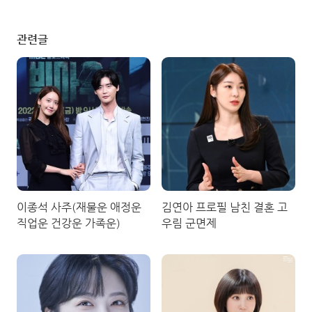
관련글
이종석 사주(재물운 애정운
김연아 프로필 남친 결혼 고
직업운 건강운 가족운)
우림 군면제