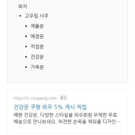
목차
고우림 사주
재물운
애정운
직업운
건강운
가족운
http://m.coupang.com
광고
건강운 쿠팡 와우 5% 캐시 적립
예쁜 건강운, 다양한 스타일을 와우회원 무제한 무료
배송으로 만나보세요. 허전한 손목을 채워줄 디자인
팔찌, 쿠팡에서 나만의 스타일을 완성하세요.