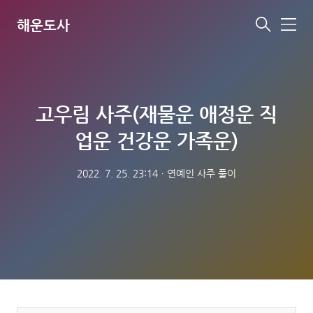
해운도사
메
뉴
고우림 사주(재물운 애정운 직
업운 건강운 가족운)
2022. 7. 25. 23:14
ㆍ
연예인 사주 풀이