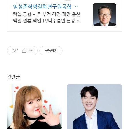
임성준작명철학연구원궁합 택
일 TV다수출연 원광대학원출신
택일 궁합 사주 부적 작명 개명 출산
택일 결혼 택일 TV다수출연 원광대
학원출신
1
구독하기
관련글