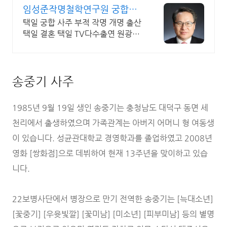
임성준작명철학연구원 궁합택
일 TV다수출연 원광대학원출신
택일 궁합 사주 부적 작명 개명 출산
택일 결혼 택일 TV다수출연 원광대
학원출신
송중기 사주
1985년 9월 19일 생인 송중기는 충청남도 대덕구 동면 세
천리에서 출생하였으며 가족관계는 아버지 어머니 형 여동생
이 있습니다. 성균관대학교 경영학과를 졸업하였고 2008년
영화 [쌍화점]으로 데뷔하여 현재 13주년을 맞이하고 있습
니다.
22보병사단에서 병장으로 만기 전역한 송중기는 [늑대소년]
[꽃중기] [우윳빛깔] [꽃미남] [미소년] [피부미남] 등의 별명