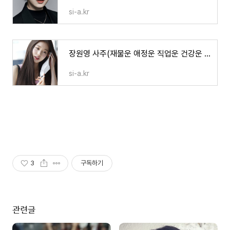
si-a.kr
장원영 사주(재물운 애정운 직업운 건강운 가족운)
si-a.kr
3
구독하기
관련글