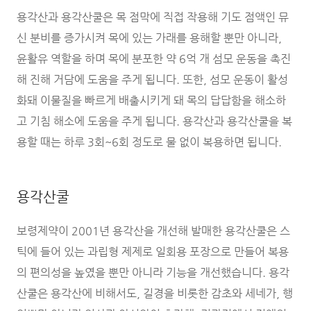
용각산과 용각산쿨은 목 점막에 직접 작용해 기도 점액인 뮤
신 분비를 증가시켜 목에 있는 가래를 용해할 뿐만 아니라,
윤활유 역할을 하며 목에 분포한 약 6억 개 섬모 운동을 촉진
해 진해 거담에 도움을 주게 됩니다. 또한, 섬모 운동이 활성
화돼 이물질을 빠르게 배출시키게 돼 목의 답답함을 해소하
고 기침 해소에 도움을 주게 됩니다. 용각산과 용각산쿨을 복
용할 때는 하루 3회~6회 정도로 물 없이 복용하면 됩니다.
용각산쿨
보령제약이 2001년 용각산을 개선해 발매한 용각산쿨은 스
틱에 들어 있는 과립형 제제로 일회용 포장으로 만들어 복용
의 편의성을 높였을 뿐만 아니라 기능을 개선했습니다. 용각
산쿨은 용각산에 비해서도, 길경을 비롯한 감초와 세네가, 행