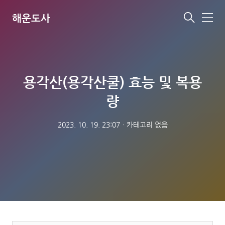
해운도사
메
뉴
용각산(용각산쿨) 효능 및 복용
량
2023. 10. 19. 23:07
ㆍ
카테고리 없음