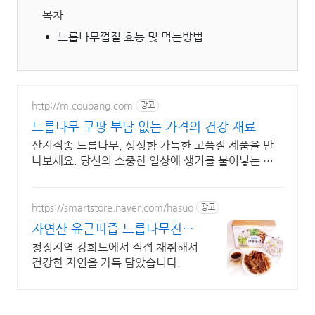
목차
느릅나무껍질 효능 및 먹는방법
http://m.coupang.com
광고
느릅나무 쿠팡 부담 없는 가격의 건강 재료
산지직송 느릅나무, 싱싱함 가득한 고품질 제품을 만
나보세요. 당신의 소중한 일상에 생기를 불어넣는 한
방재료, 쿠팡에서 만나보세요.
https://smartstore.naver.com/hasuo
광고
자연산 유근피즙 느릅나무진액
자연이 주는 선물 느릅나무즙
청정지역 강화도에서 직접 채취해서
건강한 자연을 가득 담았습니다.