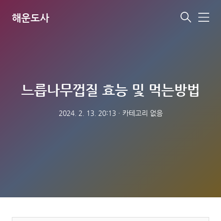
해운도사
메
뉴
느릅나무껍질 효능 및 먹는방법
2024. 2. 13. 20:13
ㆍ
카테고리 없음