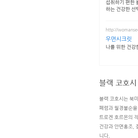
섭취하기 편한 
하는 건강한 선
http://womansec
우먼시크릿
나를 위한 건강
블랙 코호시
블랙 코호시는 북미
폐렴과 월경불순을 
트로겐 호르몬의 작
건강과 안면홍조, 
니다.