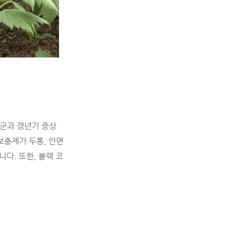
후군과 갱년기 증상
보충제가 두통, 안면
다. 또한, 블랙 코