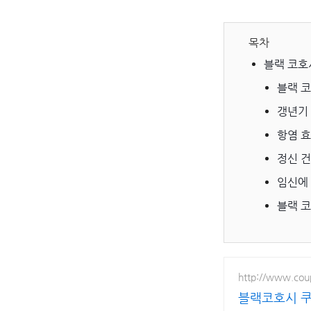
목차
블랙 코호
블랙 
갱년기
항염 
정신 
임신에
블랙 
http://www.co
블랙코호시 쿠