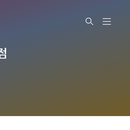
메
뉴
점