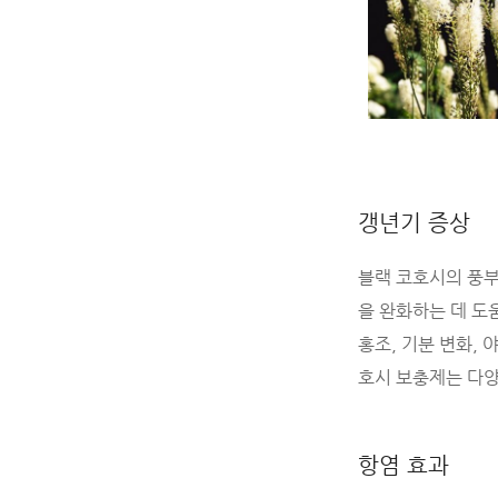
갱년기 증상
블랙 코호시의 풍부
을 완화하는 데 도
홍조, 기분 변화,
호시 보충제는 다양
항염 효과