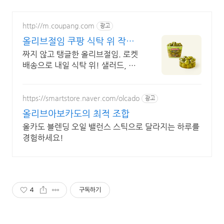
http://m.coupang.com
광고
올리브절임 쿠팡 식탁 위 작은
유럽
짜지 않고 탱글한 올리브절임. 로켓
배송으로 내일 식탁 위! 샐러드, 파
스타, 간식까지! 홈 요리 품격 높이
는 만능 식재료.
https://smartstore.naver.com/olcado
광고
올리브아보카도의 최적 조합
올카도 블렌딩 오일 밸런스 스틱으로 달라지는 하루를
경험하세요!
4
구독하기