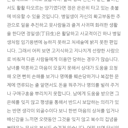
서도 활활 타오르는 양기였다면 정은 은은히 타고 있는 촛불
에 비유할 수 있을 것입니다. 병일생이 자신의 확고부동한 주
관으로 일을 추진하고 뭇사람들과 즐겨 사귀며 화려한 생활
을 한다면 정일생(丁日生)은 활달하고 사교적이긴 하나 병일
생처럼 임기응변에 능하지 못하고 처세술에 밝지 못한 편입
니다. 그래서 어찌 보면 고지식하고 지나치게 선량한 사람으
로 비춰져 다른 사람들에게 이용만 당하는 경우가 많습니다.
남녀를 막론하고 마음이 모질지 못해서 상대가 도움을 요청
해 오면 뻔히 손해를 보거나 명예를 훼손당하거나 복잡한 문
제에 연루되는 줄 알면서도 돈을 꿔주거나 명의를 빌려 주거
나 구애구혼을 뿌리치지 못합니다. 남에게 도움을 받으면 그
은혜를 잊지 않고 평생을 통해서 반드시 보답하는 의리가 있
는 반면 생각이 외골수이다 보니 한번 마음의 상처를 입거나
배신감을 느끼면 오랫동안 그것을 잊지 않고 복수의 집념을
불태우는 무서운 본심도 숨겨져 있습니다. 어찌 보면 당신의