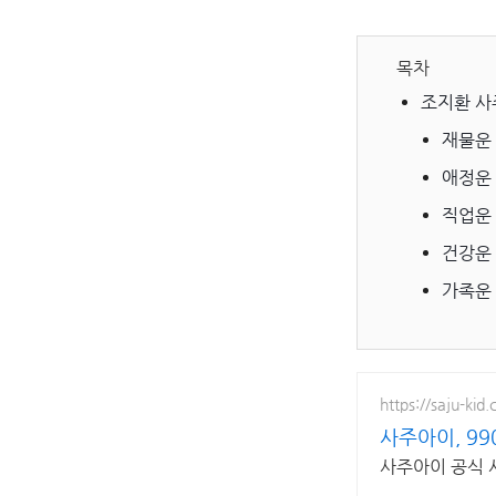
목차
조지환 사
재물운
애정운
직업운
건강운
가족운
https://saju-kid
사주아이, 99
사주아이 공식 사