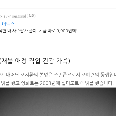
x.ai/kr-personal
광고
 도어엑스
석한 내 사주팔자 풀이. 지금 바로 9,900원에!
(재물 애정 직업 건강 가족)
2일에 태어난 조지환의 본명은 조민준으로서 조혜련의 동생입니
뷔를 했고 영화로는 2003년에 실미도로 데뷔를 했습니다.