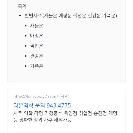
목차
현빈사주(재물운 애정운 직업운 건강운 가족운)
재물운
애정운
직업운
건강운
가족운
https://luckyway7.com/
광고
라온역학 문의 943.4775
사주.역학.작명.가정풍수.육임점.취업점.승진점.개명
등 정확한 점과 사주 해석가능