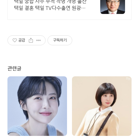
TV다수출연 원광대학원출신
택일 궁합 사주 부적 작명 개명 출산
택일 결혼 택일 TV다수출연 원광대
학원출신
공감
구독하기
관련글