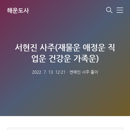
해운도사
메
뉴
서현진 사주(재물운 애정운 직
업운 건강운 가족운)
2022. 7. 13. 12:21
ㆍ
연예인 사주 풀이