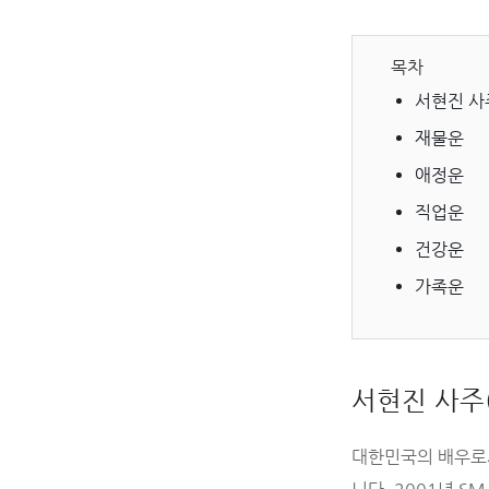
목차
서현진 사
재물운
애정운
직업운
건강운
가족운
서현진 사주
대한민국의 배우로서