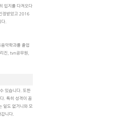
히 입지를 다져오다
인정받았고 2016
니다.
용음악학과를 졸업
리진, tvn공무원,
수 있습니다. 또한
다. 특히 성격이 꼼
는 일도 없거니와 모
나갑니다.