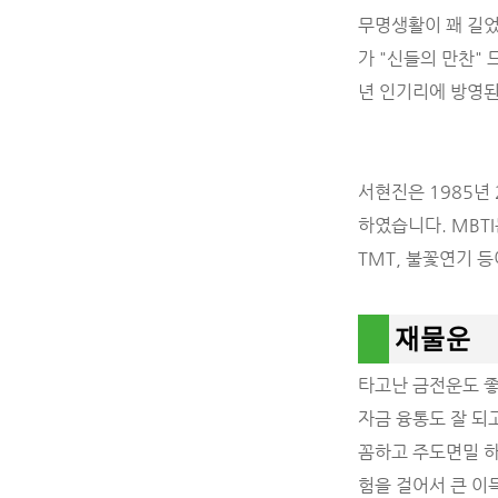
무명생활이 꽤 길었
가 "신들의 만찬"
년 인기리에 방영된
서현진은 1985
하였습니다. MBTI
TMT, 불꽃연기 등
재물운
타고난 금전운도 좋
자금 융통도 잘 되
꼼하고 주도면밀 하
험을 걸어서 큰 이