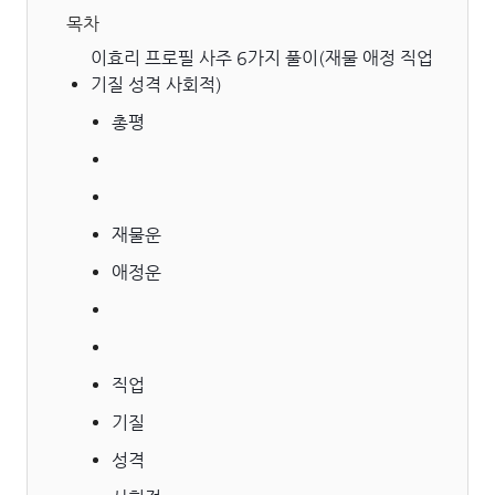
목차
이효리 프로필 사주 6가지 풀이(재물 애정 직업
기질 성격 사회적)
총평
재물운
애정운
직업
기질
성격