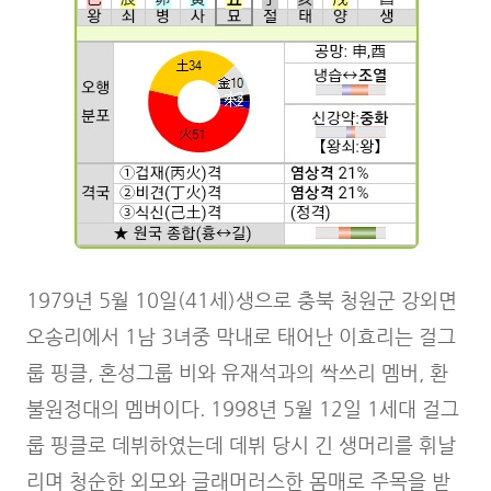
1979년 5월 10일(41세)생으로 충북 청원군 강외면
오송리에서 1남 3녀중 막내로 태어난 이효리는 걸그
룹 핑클, 혼성그룹 비와 유재석과의 싹쓰리 멤버, 환
불원정대의 멤버이다. 1998년 5월 12일 1세대 걸그
룹 핑클로 데뷔하였는데 데뷔 당시 긴 생머리를 휘날
리며 청순한 외모와 글래머러스한 몸매로 주목을 받