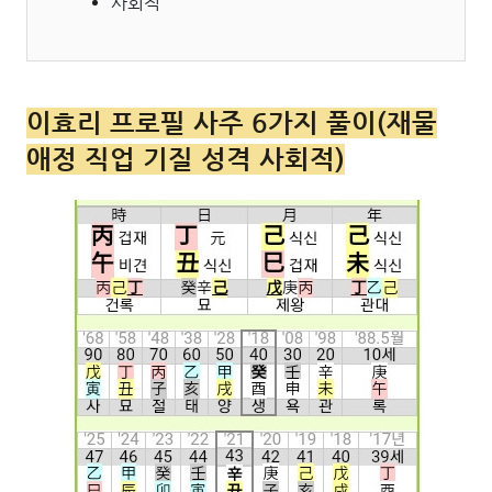
사회적
이효리 프로필 사주 6가지 풀이(재물
애정 직업 기질 성격 사회적)