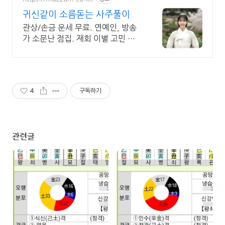
귀신같이 소름돋는 사주풀이
관상/손금 운세 무료. 연예인, 방송
가 소문난 점집. 재회 이별 고민 끝!
24시간 공짜 상담, 무료운세, 전화
신점, 전화사주, 타로
4
구독하기
관련글