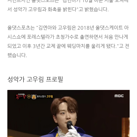
지먼트사인 올댓스포츠는 "김연아가 10월 하순 서울 모처에
서 성악가 고우림과 화촉을 밝힌다"고 밝혔습니다.
올댓스포츠는 "김연아와 고우림은 2018년 올댓스케이트 아
시스쇼에 포레스텔라가 초청가수로 출연하면서 처음 만나게
되었고 이후 3년간 교제 끝에 웨딩마치를 울리게 됐다."고 전
했습니다.
성악가 고우림 프로필