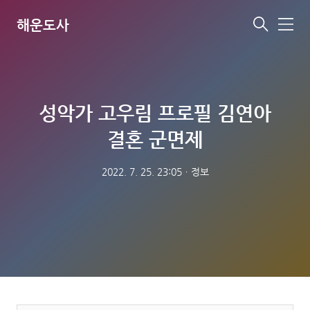
해운도사
메
뉴
성악가 고우림 프로필 김연아
결혼 군면제
2022. 7. 25. 23:05
ㆍ
정보