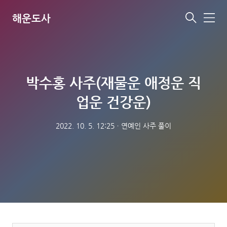
해운도사
메
뉴
박수홍 사주(재물운 애정운 직
업운 건강운)
2022. 10. 5. 12:25
ㆍ
연예인 사주 풀이