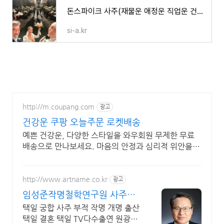
돈스파이크 사주(재물운 애정운 직업운 건강운 가족운)
si-a.kr
http://m.coupang.com
광고
건강운 쿠팡 오늘주문 로켓배송
예쁜 건강운, 다양한 스타일을 와우회원 무제한 무료
배송으로 만나보세요. 마음의 안정과 심리적 위안을
주는 팔찌, 긍정적인 에너지를 경험하세요.
http://www.artname.co.kr
광고
임성준작명철학연구원 사주상
담 TV다수출연 원광대학원출신
택일 궁합 사주 부적 작명 개명 출산
택일 결혼 택일 TV다수출연 원광대