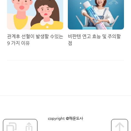
관계후 선혈이 발생할 수있는
비판텐 연고 효능 및 주의할
9 가지 이유
점
copyright @해운도사