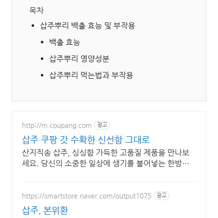
목차
삽주뿌리 백출 효능 및 부작용
백출 효능
삽주뿌리 영양성분
삽주뿌리 먹는법과 부작용
http://m.coupang.com
광고
삽주 쿠팡 갓 수확한 신선함 그대로
산지직송 삽주, 싱싱함 가득한 고품질 제품을 만나보
세요. 당신의 소중한 일상에 생기를 불어넣는 한방재
료, 쿠팡에서 만나보세요.
https://smartstore.naver.com/output1075
광고
삽주, 본위환