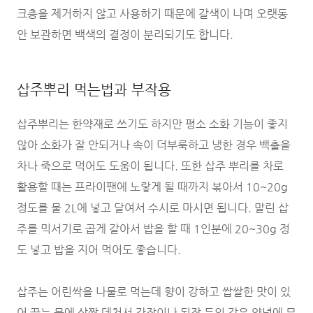
크층을 제거하지 않고 사용하기 때문에 갈색이 나며 오랫동
안 보관하면 백색의 결정이 분리되기도 합니다.
삽주뿌리 먹는법과 부작용
삽주뿌리는 한약재로 쓰기도 하지만 평소 소화 기능이 좋지
않아 소화가 잘 안되거나 속이 더부룩하고 냉한 경우 백출을
차나 죽으로 먹어도 도움이 됩니다. 또한 삽주 뿌리를 차로
활용할 때는 프라이팬에 노랗게 될 때까지 볶아서 10~20g
정도를 물 2L에 넣고 달여서 수시로 마시면 됩니다. 말린 삽
주를 믹서기로 곱게 갈아서 밥을 할 때 1인분에 20~30g 정
도 넣고 밥을 지어 먹어도 좋습니다.
삽주는 어린싹을 나물로 먹는데 향이 강하고 쌉쌀한 맛이 있
어 끓는 물에 살짝 데쳐서 간장이나 된장 등의 갖은 양념에 무