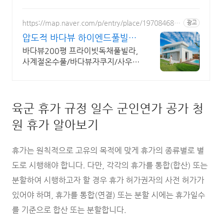
바베큐 최대 16인, 전통돌집을 현대
적으로 해석한 넓고 멋진 숙소, 실내
자쿠지, 바베큐
https://map.naver.com/p/entry/place/197084688
광고
6
압도적 바다뷰 하이엔드풀빌라
7-8월 한정 수영장 포함
바다뷰200평 프라이빗독채풀빌라,
사계절온수풀/바다뷰자쿠지/사우
나/200인치시네마 바다뷰 자쿠지
상시 무료, 7-8월 한정 수영장포함,
핀란드식 사우나,200평정원
육군 휴가 규정 일수 군인연가 공가 청
원 휴가 알아보기
휴가는 원칙적으로 고유의 목적에 맞게 휴가의 종류별로 별
도로 시행해야 합니다. 다만, 각각의 휴가를 통합(합산) 또는
분할하여 시행하고자 할 경우 휴가 허가권자의 사전 허가가
있어야 하며, 휴가를 통합(연결) 또는 분할 시에는 휴가일수
를 기준으로 합산 또는 분할합니다.