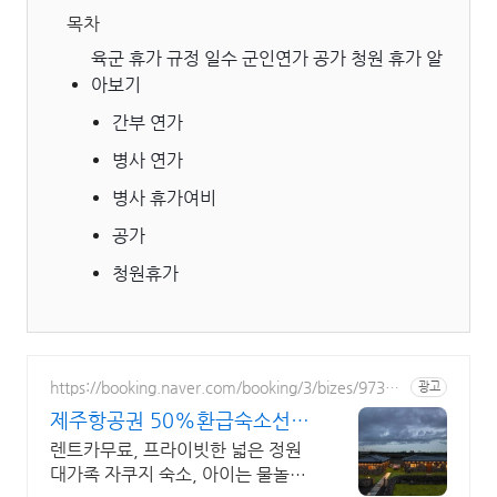
목차
육군 휴가 규정 일수 군인연가 공가 청원 휴가 알
아보기
간부 연가
병사 연가
병사 휴가여비
공가
청원휴가
https://booking.naver.com/booking/3/bizes/97356
광고
4
제주항공권 50%환급숙소선정
렌트카 무료 이벤트중
렌트카무료, 프라이빗한 넓은 정원
대가족 자쿠지 숙소, 아이는 물놀이,