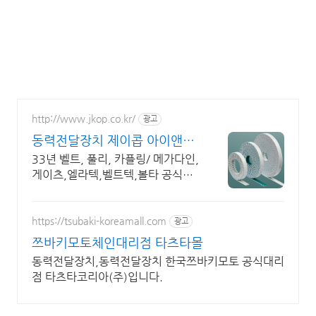
http://www.jkop.co.kr/
광고
동력전달장치 제이콥 아이앤시
최다재고보유, 특수사양 전문
33년 벨트, 풀리, 카플링/ 메가다인,
게이츠,엘라텍,벨트텍,볼타 공식대
리점
https://tsubaki-koreamall.com
광고
쯔바키모토체인대리점 타츠타몰
동력전달장치,동력전달장치 한국쯔바키모토 공식대리
점 타츠타코리아(주)입니다.