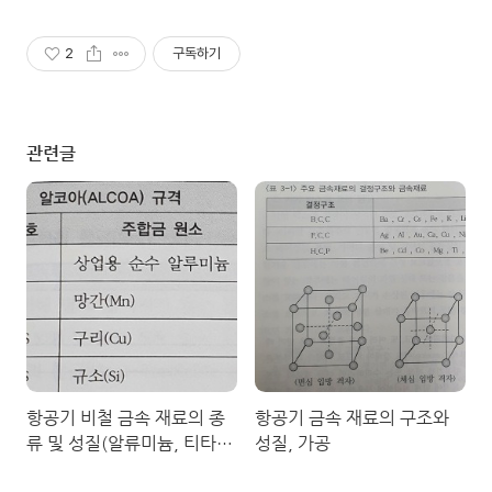
2
구독하기
관련글
항공기 비철 금속 재료의 종
항공기 금속 재료의 구조와
류 및 성질(알류미늄, 티타
성질, 가공
늄, 마그네슘, 니켈, 구리합