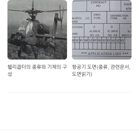
금)
헬리콥터의 종류와 기체의 구
항공기 도면(종류, 관련문서,
성
도면읽기)