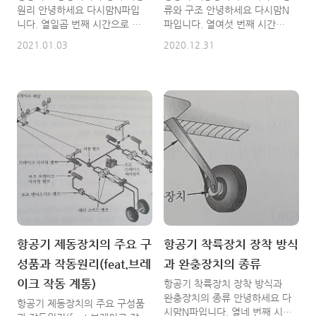
원리 안녕하세요 다시맘N파입
류와 구조 안녕하세요 다시맘N
니다. 열일곱 번째 시간으로 조
파입니다. 열여섯 번째 시간으
향장치의 구성과 작동원리에 대
로 제동장치의 브레이크 종류와
2021.01.03
2020.12.31
해서 알아볼게요 열여섯 번째
구조에 대해서 알아볼거에요 열
시간에는 제동장치의 브레이크
다섯 번째 시간으로 제동장치의
종류와 구조에 대해서 알아봤는
주요 구성품과 작동원리에 대해
데요. 다들 이해하셨을거라 생
서 알아봤는데요 역시나 제가
각하고 조향장치에 대해서 알아
글을 잘써서 인지 쉬웠죠 ~~ ㅎ
볼게요 ^^ 1. 조향장치 조향장
ㅎ 오늘도 쉽게 써보도록 노력
치는 지상에서 항공기의 진행방
하겠습니다!!!!! 1.브레이크의
향을 바꾸기 위하여 사용하는
종류와 구조 브레이크의 종류는
장치이며 일반적으로 앞 착륙장
구조 형식에 따라 드럼식
치가 담당을 하죠 소형항공기는
(Drum Brake 또는 Shoe
앞 착륙장치에 케이블과 푸시
Brake라고도 함), 팽창 튜브식
풀 로드를 연결하여 조향 역할
(Expander Tube Type)과 디스
을 하는 경우도 있으나, 대부분
크식(Disk Type)으로 나뉘며,
의 항공기는 유압작동기를 이용
디스크식은 싱글 디스크
항공기 제동장치의 주요 구
항공기 착륙장치 장착 방식
한 조향장치로 구성이 되요 경
(Single-Disk), 듀얼 디스크
성품과 작동원리(feat.브레
과 완충장치의 종류
항공기는 앞바퀴의 조향(Nose
(Dual-Disk), 멀티 디스크
Wheel Steering) 능력을 제공
(Multi-Disk) 또는 세그먼트 로
이크 작동 계통)
항공기 착륙장치 장착 방식과
하기 위해 단순한 기계적인 연
터(Segmented Rotor)로 세분
완충장치의 종류 안녕하세요 다
항공기 제동장치의 주요 구성품
결기구(Mechanical Linkage)
화 하게 ..
시맘N파입니다. 열네 번째 시간