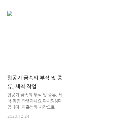
도 26일로 넘어가서 등록이 되
공기 기체의 하중은 아주 예민
지 않을까 싶네요 오늘은 열한
한 거에요 하중의 중요성이 항
번째 시간으로 항공기 무게와
공에 10%정도는 된다고 생각
평형에 대해서 알아볼게요 저번
해요. 이제부터 쉽게 아주 쉽게
시간에 항공기 기체의 하중에
알아봐요 1. 하중의 중요성 항
대해 알아봤는데 이어서 하는
공기의 구조는 하중으로 결정이
내용이다보니 이해안가시는게
되죠. 비행 중이나 지상에서 기
있다면 열번째 시간인 항공기
체에 가해지는 하중을 엄밀하게
기체의 하중에 대해서 다시 보
설정을 하고 설계자는 하중에
시고 오는걸 추천드려요 1.무게
맞춰 정확한 구조를 설계해야
와 평형(Weight and Balance)
되요 운용자는 항공기가 설정된
1) 목적 항공기 무게와 평형조
하중을 초과하지 않도록 비행한
절의 근본 목은 안전에 있어요.
다는 전제하에서 경량하에서 경
항공기 금속의 부식 및 종
이차적인 목적은 가장 효과적인
량화된 항공기의 구조가 가능해
류, 세척 작업
비행을 수행하는데 있어 부당한
요. 물론 전투기처럼 격신한 운
하중은 상승한계, 기동성, 상승
동을 하는 항공기와 여긱기처럼
항공기 금속의 부식 및 종류, 세
률, 속도, 연료소비율면에서 항
승객에게 쾌적한 여행을 제공하
척 작업 안녕하세요 다시맘N파
공기의 효율을 저하시키며, 비
기 위해 최대한 부드러운 비행
입니다. 아홉번째 시간으로 항
행을 하는데 ..
을 목적으로 하는 항공기에서
공기 금속의 부식 및 종류, 세척
2020.12.24
설정해..
작업에 대해 알아보도록 하겠습
니다. 항공기 재료에 대해서는
일곱번째, 여덜번째 시간에 공