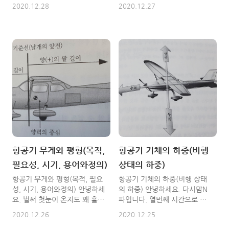
기 착륙장치의 구성품 10가지
공기 착륙장치의 정의 및 종류
2020.12.28
2020.12.27
에 대해서 알아볼게요 열두 번
에 대해서 알아볼게요 벌써 열
째 시간에는 항공기 착륙장치의
두 번째의 시간이에요. 우리가
정의 및 종류, 특징에 대해서 알
만난 게 벌써 12일이나 된 거네
아봤는데요 오늘은 구성품과
요 ^^ 항공기 착륙장치를 알게
10가지를 알아볼거니까 잘 따
된다면 기체의 하중과도 연관성
라와주세요 1.착륙장치의 구성
이 있기 때문에 도움이 많이 되
품(Landing Gear
실 겁니다. 1. 항공기 착륙장치
Component) 착륙장치의 작동
의 정의 항공기의 착륙장치 계
은 착륙장치 레버를 내림위치에
통(Landing Gear System)은
놓고, UP Latch를 해제시키고
항공기의 이륙, 착륙, 지상 활주
착륙장치 문을 열고, 착륙장치
및 정지 상태에서 항공기 무게
를 내리고, Down Latch를 잠
를 지탱하고, 진동을 흡수하며,
그는 순서로 작동이 되요 보통
특히 착륙 시에는 항공기의 수
사용되는 접개들이 착륙장치의
직운동 속도 성분에 해당하는
항공기 무게와 평형(목적,
항공기 기체의 하중(비행
보안등은 UP위치에는 소등상
운동에너지를 흡수해야 하므로
필요성, 시기, 용어와정의)
상태의 하중)
태, 작동중의 경우는 적색등이
매우 큰 충격을 받게 돼요 따라
켜지고 Down 위치에는 녹생등
서 착륙장치는 적당한 구조와
항공기 무게와 평형(목적, 필요
항공기 기체의 하중(비행 상태
이 켜지게 되죠 착륙장치를 지
강도를 갖도록 설계가 되어야
성, 시기, 용어와정의) 안녕하세
의 하중) 안녕하세요. 다시맘N
지하고 안전성을 유지하기 위하
한다고 합니다. 또한 지상 활주
요. 벌써 첫눈이 온지도 꽤 흘렀
파입니다. 열번째 시간으로 항
여 다양한 형태의 부품들로 ..
중에 방..
네요 메리크리스마스 ~~ 저는
공기 기체의 하중(비행 상태의
2020.12.26
2020.12.25
크리스마스에 글을 쓰지만 아마
하중)에 대해서 알아볼게요 항