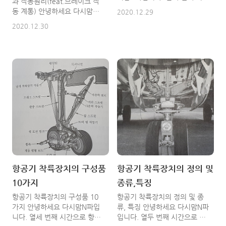
과 작동원리(feat.브레이크 작
에 방향키를 연결해서..
으로 항공기 착륙장치 장착 방
동 계통) 안녕하세요 다시맘N
2020.12.29
식과 완충장치의 종류에 대해서
파입니다. 열다섯 번째 시간으
2020.12.30
알아볼게요 열세 번째 시간에는
로 제동장치의 주요 구성품과
항공기 착륙장치의 구성품 10
작동원리에 대해서 알아볼게요
가지에 대해서 알아봤는데요 다
열네 번째 시간에는 착륙장치
이해 하셨을거라 생각할게요
장착방식과 완충장치의 종류에
^^ 1. 착륙장치(Landing
대해 알아봤는데요 오늘도 쉽게
Gear) 장착 방식 모든 항공기
쉽게 풀이를 해보도록 할게요
는 필연적으로 두 가지 형태의
1. 제동장치(Brake System) 제
항공 역학적 항력을 가지고 있
동장치는 항공가의 감속, 정지,
어요 동체 스킨을 지나는 공기
대기(Holding), 방향 전환에 사
흐름(Airflow)의 마찰에 의해
용을 해요 제동장치는 적정 거
발생되는 유해항력(Parasite
리 내에 항공기를 정지하도록
Drag)과 양력(Lift)을 발생하기
충분한 에너지를 흡수할 능력이
위해 발생하는 유도항력
있어야 해요 즉, 브레이크는 정
(Induced Drag)이 있죠 속도가
상 엔진 작동 중에 항공기를 지
항공기 착륙장치의 구성품
항공기 착륙장치의 정의 및
증가하면 필요한 양력을 발생하
상에 대기시켜야 하고, 또한 지
기 위해 요구되는 받음각
10가지
종류,특징
상에서 항공기의 방향 전환을
(Angle of Attack)의 감소로
위한 감속을 해야 하는거죠 브
항공기 착륙장치의 구성품 10
항공기 착륙장치의 정의 및 종
유도항력이 감소되는 동안 속
레이크는 주 착륙장치 계통의
가지 안녕하세요 다시맘N파입
류, 특징 안녕하세요 다시맘N파
도..
바퀴에 장착되고 서로 독립적으
니다. 열세 번째 시간으로 항공
입니다. 열두 번째 시간으로 항
로 작동을 해요 우..